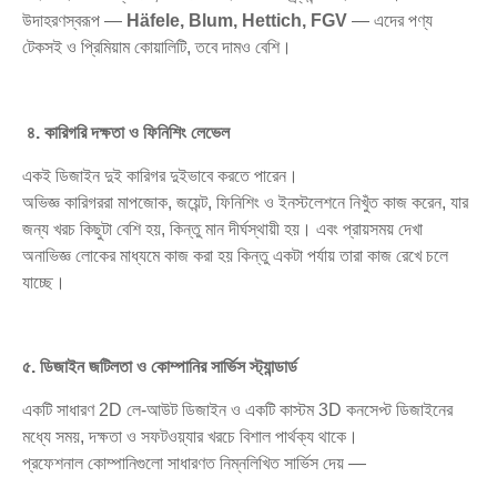
উদাহরণস্বরূপ —
Häfele, Blum, Hettich, FGV
— এদের পণ্য
টেকসই ও প্রিমিয়াম কোয়ালিটি, তবে দামও বেশি।
৪. কারিগরি দক্ষতা ও ফিনিশিং লেভেল
একই ডিজাইন দুই কারিগর দুইভাবে করতে পারেন।
অভিজ্ঞ কারিগররা মাপজোক, জয়েন্ট, ফিনিশিং ও ইনস্টলেশনে নিখুঁত কাজ করেন, যার
জন্য খরচ কিছুটা বেশি হয়, কিন্তু মান দীর্ঘস্থায়ী হয়। এবং প্রায়সময় দেখা
অনাভিজ্ঞ লোকের মাধ্যমে কাজ করা হয় কিন্তু একটা পর্যায় তারা কাজ রেখে চলে
যাচ্ছে।
৫. ডিজাইন জটিলতা ও কোম্পানির সার্ভিস স্ট্যান্ডার্ড
একটি সাধারণ 2D লে-আউট ডিজাইন ও একটি কাস্টম 3D কনসেপ্ট ডিজাইনের
মধ্যে সময়, দক্ষতা ও সফটওয়্যার খরচে বিশাল পার্থক্য থাকে।
প্রফেশনাল কোম্পানিগুলো সাধারণত নিম্নলিখিত সার্ভিস দেয় —