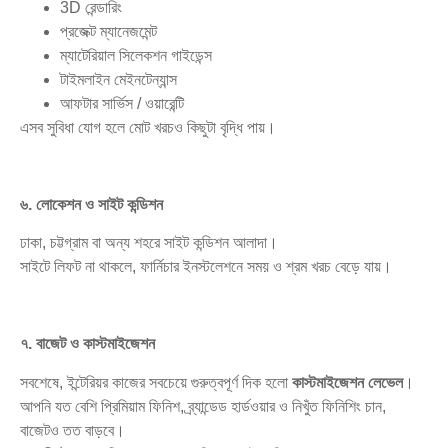
3D রেন্ডারিং
প্রজেক্ট ম্যানেজমেন্ট
ম্যাটেরিয়াল সিলেকশন গাইডেন্স
টাইমলাইন মেইনটেন্যান্স
আফটার সার্ভিস / ওয়ারেন্টি
এসব সুবিধা যোগ হলে মোট খরচও কিছুটা বৃদ্ধি পায়।
৬. লোকেশন ও সাইট কন্ডিশন
ঢাকা, চট্টগ্রাম বা অন্য শহরে সাইট কন্ডিশন আলাদা।
সাইটে লিফট না থাকলে, ফার্নিচার ইনস্টলেশনে সময় ও শ্রম খরচ বেড়ে যায়।
৭. বাজেট ও কাস্টমাইজেশন
সবশেষে, ইন্টেরিয়র কাজের সবচেয়ে গুরুত্বপূর্ণ দিক হলো
কাস্টমাইজেশন লেভেল
।
আপনি যত বেশি প্রিমিয়াম ফিনিশ, ব্র্যান্ডেড হার্ডওয়ার ও নিখুঁত ফিনিশিং চান,
বাজেটও তত বাড়বে।