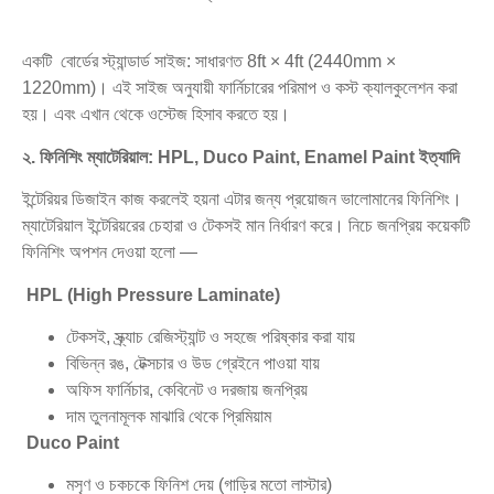
একটি বোর্ডের স্ট্যান্ডার্ড সাইজ: সাধারণত 8ft × 4ft (2440mm ×
1220mm)। এই সাইজ অনুযায়ী ফার্নিচারের পরিমাপ ও কস্ট ক্যালকুলেশন করা
হয়। এবং এখান থেকে ওস্টেজ হিসাব করতে হয়।
২. ফিনিশিং ম্যাটেরিয়াল:
HPL, Duco Paint, Enamel Paint
ইত্যাদি
ইন্টেরিয়র ডিজাইন কাজ করলেই হয়না এটার জন্য প্রয়োজন ভালোমানের ফিনিশিং।
ম্যাটেরিয়াল ইন্টেরিয়রের চেহারা ও টেকসই মান নির্ধারণ করে। নিচে জনপ্রিয় কয়েকটি
ফিনিশিং অপশন দেওয়া হলো —
HPL (High Pressure Laminate)
টেকসই, স্ক্র্যাচ রেজিস্ট্যান্ট ও সহজে পরিষ্কার করা যায়
বিভিন্ন রঙ, টেক্সচার ও উড গ্রেইনে পাওয়া যায়
অফিস ফার্নিচার, কেবিনেট ও দরজায় জনপ্রিয়
দাম তুলনামূলক মাঝারি থেকে প্রিমিয়াম
Duco Paint
মসৃণ ও চকচকে ফিনিশ দেয় (গাড়ির মতো লাস্টার)