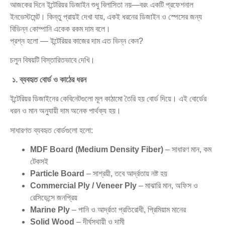
আজকের দিনে ইন্টেরিয়র ডিজাইন শুধু বিলাসিতা নয়—বরং একটি প্রফেশনাল
ইনভেস্টমেন্ট। কিন্তু প্রায়ই দেখা যায়, একই ধরনের ডিজাইন ও স্পেসের জন্য
বিভিন্ন কোম্পানি একেক রকম দাম বলে।
প্রশ্ন হলো — ইন্টেরিয়র কাজের দাম এত ভিন্ন কেন?
চলুন বিষয়টি বিস্তারিতভাবে দেখি।
১. ব্যবহৃত বোর্ড ও কাঠের ধরন
ইন্টেরিয়র ডিজাইনের কেবিনেটগুলো মূল কাঠামো তৈরি হয় বোর্ড দিয়ে। এই বোর্ডের
ধরন ও মান অনুযায়ী দাম অনেক পার্থক্য হয়।
সাধারণত ব্যবহৃত বোর্ডগুলো হলো:
MDF Board (Medium Density Fiber)
– সাধারণ মান, কম
টেকসই
Particle Board
– সাশ্রয়ী, তবে আর্দ্রতায় নষ্ট হয়
Commercial Ply / Veneer Ply
– মাঝারি মান, অফিস ও
রেসিডেন্সে জনপ্রিয়
Marine Ply
– পানি ও আর্দ্রতা প্রতিরোধী, প্রিমিয়াম মানের
Solid Wood
– দীর্ঘস্থায়ী ও দামী