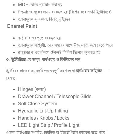
MDF বোর্ডে প্রয়োগ করা হয়
উচ্চমানের লুকের জন্য ব্যবহৃত হয় (বিশেষ করে মডার্ন ইন্টেরিয়রে)
তুলনামূলক ব্যয়বহুল, কিন্তু দৃষ্টিনন্দন
Enamel Paint
কাঠ বা ধাতব পৃষ্ঠে ব্যবহৃত হয়
তুলনামূলক সাশ্রয়ী, তবে সময়ের সাথে উজ্জ্বলতা কমে যেতে পারে
রান্নাঘর বা ওয়ার্কশপে টেকসই ফিনিশ হিসেবে ব্যবহৃত হয়
৩. ইন্টেইরিয়র এর জন্য হার্ডওয়ার ও ফিটিংসের মান
ইন্টেরিয়র কাজের আরেকটি গুরুত্বপূর্ণ অংশ হলো
হার্ডওয়ার আইটেম
—
যেমন:
Hinges (কবজা)
Drawer Channel / Telescopic Slide
Soft Close System
Hydraulic Lift-Up Fitting
Handles / Knobs / Locks
LED Light Strip / Profile Light
এইসব হার্ডওয়ার স্থানীয়, চায়নিজ বা ইউরোপিয়ান ব্র্যান্ডের হতে পারে।